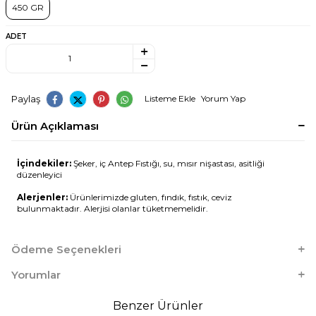
450 GR
ADET
Paylaş
Listeme Ekle
Yorum Yap
Ürün Açıklaması
İçindekiler:
Şeker, iç Antep Fıstığı, su, mısır nişastası, asitliği
düzenleyici
Alerjenler:
Ürünlerimizde gluten, fındık, fıstık, ceviz
bulunmaktadır. Alerjisi olanlar tüketmemelidir.
Ödeme Seçenekleri
Yorumlar
Benzer Ürünler