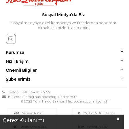
Sosyal Medya’da Biz
Sosyal medyaya özel kampanya ve fırsatlardan haberdar
olmak için bizleri takip edin!
Kurumsal
Hızlı Erişim
Önemli Bilgiler
Şubelerimiz
Telefon :
+90 554 186 17 97
E-Posta :
info@hacibozanogullari.com.tr
©2022 Tüm Hakkı Saklıdır. Hacibozanogullari.com.tr
X
Çerez Kullanımı