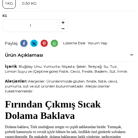
1 KG
0,50 KG
KG
Paylaş
Listeme Ekle
Yorum Yap
Ürün Açıklaması
İçerik
: Buğday Unu, Yumurta, Nişasta, Şeker, Tereyağ, Su, Tuz,
Limon Suyu ve (Çeşitine göre) Fıstık, Ceviz, Fındık, Badem, Süt, İrmik
Alerjenler:
Alerjenler: Ürünlerimizde gluten, fındık, fıstık, ceviz,
yumurta, süt ve süt ürünleri bulunmaktadır. Alerjisi olanlar
tüketmemelidir.
Fırından Çıkmış Sıcak
Dolama Baklava
Dolama baklava, Türk mutfağının zengin ve çeşitli tatlılarından biridir. Yumuşak,
şerbetli hamuruyla ve cevizli içiyle bilinen bu tatlı, özellikle özel günlerde sofraların
vazgeçilmezidir. Bu makalede, dolama baklavanın farklı yönlerine, tarihçesinden