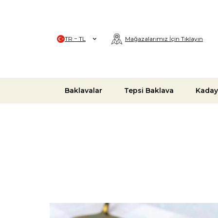
TR − TL
Mağazalarımız İçin Tıklayın
Baklavalar
Tepsi Baklava
Kaday