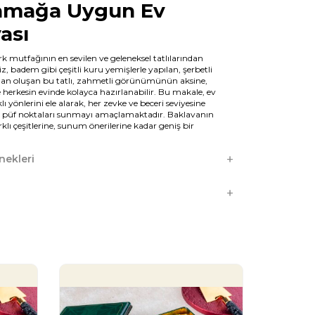
amağa Uygun Ev
ası
k mutfağının en sevilen ve geleneksel tatlılarından
eviz, badem gibi çeşitli kuru yemişlerle yapılan, şerbetli
dan oluşan bu tatlı, zahmetli görünümünün aksine,
 herkesin evinde kolayca hazırlanabilir. Bu makale, ev
lı yönlerini ele alarak, her zevke ve beceri seviyesine
ve püf noktaları sunmayı amaçlamaktadır. Baklavanın
rklı çeşitlerine, sunum önerilerine kadar geniş bir
erecektir.
 Yörelerin Ev Baklavası
ekleri
ri
 bir yanında, her yörenin kendine özgü ev baklavası
ziantep baklavası, Antep fıstığı ile yapılan ince ve çıtır
üdür. Diğer yörelerde ise ceviz, badem veya karışık kuru
n baklavalar tercih edilir. Malzemelerin kalitesi ve
baklavanın lezzetini önemli ölçüde etkiler. Ayrıca,
ve pişirme süresi de çıtırlığı ve yumuşaklığı belirler. Her
, o bölgenin kültürel mirasının bir parçasıdır ve
arılan tariflerle yaşatılır.
baklavasının zenginliğini gösterir. Her yöresel tarif, farklı