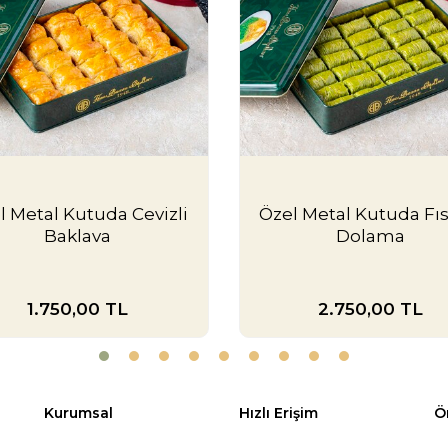
bir lezzet deney
kullanılırken, ba
farklılıklar, kişis
Baklava
hakkı
ulaşabilirsiniz.
Ev Bakl
Malzeme
Ev baklavasında 
belirleyicilerinde
anahtarıdır. Kuru
üzerinde doğrudan
l Metal Kutuda Cevizli
Özel Metal Kutuda Fıst
kuru yemiş seçene
Baklava
Dolama
de önemlidir; şer
baklavanın kıvamı
yapımı baklavanın
Kaliteli malzeme
1.750,00
TL
2.750,00
TL
Taze ve doğru o
mükemmel bir tat
malzemeler, hem l
baklavası hazır
daha lezzetli ve 
Kurumsal
Hızlı Erişim
Ö