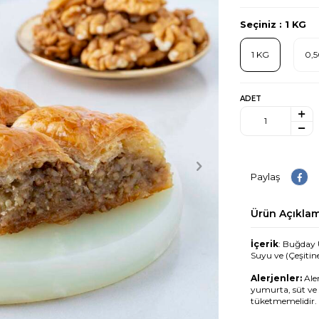
Seçiniz :
1 KG
1 KG
0,
ADET
Paylaş
Ürün Açıklam
İçerik
: Buğday 
Suyu ve (Çeşitine
Alerjenler:
Aler
yumurta, süt ve 
tüketmemelidir.