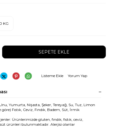
50 KG
SEPETE EKLE
Listeme Ekle
Yorum Yap
ası
Unu, Yumurta, Nişasta, Şeker, Tereyağ, Su, Tuz, Limon
 göre) Fıstık, Ceviz, Fındık, Badem, Süt, İrmik
jenler: Ürünlerimizde gluten, fındık, fıstık, ceviz,
süt ürünleri bulunmaktadır. Alerjisi olanlar