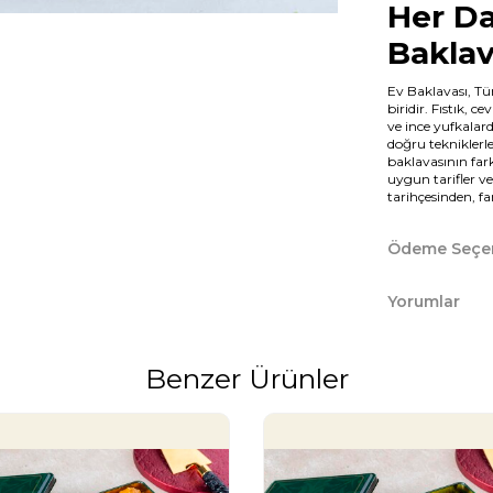
Her D
Baklav
Ev Baklavası, Tür
biridir. Fıstık, c
ve ince yufkalar
doğru tekniklerle
baklavasının fark
uygun tarifler 
tarihçesinden, fa
yelpazede bilgi v
Farklı
Ödeme Seçen
Çeşitle
Yorumlar
Türkiye'nin dört
tarifi bulunur. Ga
yufkalarıyla ünl
Benzer Ürünler
yemişlerle yapıla
şerbetin kıvamı, 
yufkanın inceliği 
yörenin baklavası
nesilden nesile akt
Bu çeşitlilik, ev 