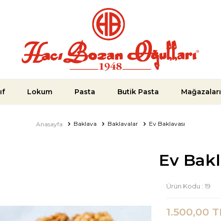
ıf
Lokum
Pasta
Butik Pasta
Mağazalar
Baklava
Baklavalar
Ev Baklavası
Anasayfa
Ev Bakl
Ürün Kodu :
19
1.500,00
T