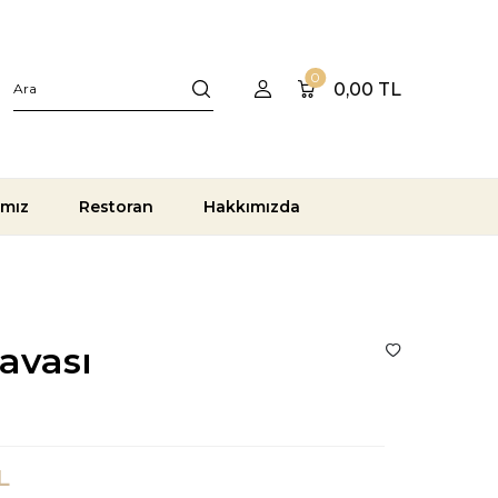
0
0,00
TL
ımız
Restoran
Hakkımızda
avası
L