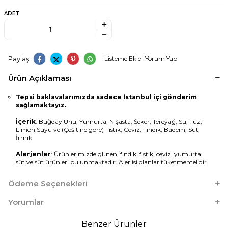
ADET
Paylaş
Listeme Ekle
Yorum Yap
Ürün Açıklaması
Tepsi baklavalarımızda sadece İstanbul içi gönderim
sağlamaktayız.
İçerik
: Buğday Unu, Yumurta, Nişasta, Şeker, Tereyağ, Su, Tuz,
Limon Suyu ve (Çeşitine göre) Fıstık, Ceviz, Fındık, Badem, Süt,
İrmik
Alerjenler
: Ürünlerimizde gluten, fındık, fıstık, ceviz, yumurta,
süt ve süt ürünleri bulunmaktadır. Alerjisi olanlar tüketmemelidir.
Ödeme Seçenekleri
Yorumlar
Benzer Ürünler