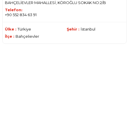
BAHÇELİEVLER MAHALLESİ, KÖROĞLU SOKAK NO:2/B
Telefon:
+90 552 834 63 91
Ülke :
Türkiye
Şehir :
İstanbul
İlçe :
Bahçelievler