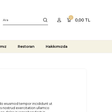
0
0,00
TL
ımız
Restoran
Hakkımızda
 do eiusmod tempor incididunt ut
s nostrud exercitation ullamco