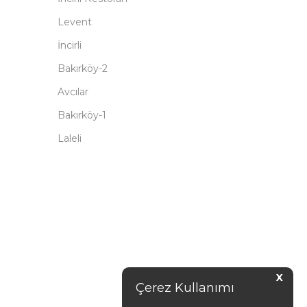
Levent
İncirli
Bakırköy-2
Avcılar
Bakırköy-1
Laleli
X
Çerez Kullanımı