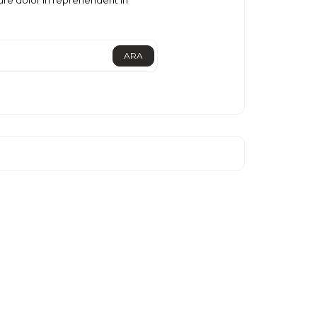
ure dolor in reprehenderit in
ARA