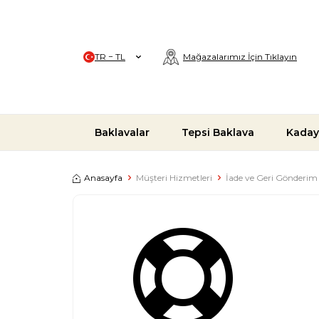
TR − TL
Mağazalarımız İçin Tıklayın
Baklavalar
Tepsi Baklava
Kaday
Anasayfa
Müşteri Hizmetleri
İade ve Geri Gönderim 