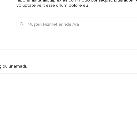
laboris nisi ut aliquip ex ea commodo consequat. Duis aute ir
voluptate velit esse cillum dolore eu
 bulunamadı.