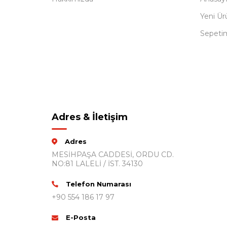
Yeni Ür
Sepeti
Adres & İletişim
Adres
MESİHPAŞA CADDESİ, ORDU CD.
NO:81 LALELİ / İST. 34130
Telefon Numarası
+90 554 186 17 97
E-Posta