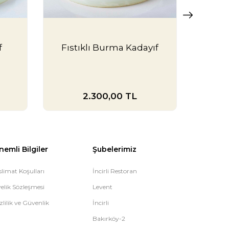
f
Fıstıklı Burma Kadayıf
Fıstı
2.300,00
TL
nemli Bilgiler
Şubelerimiz
slimat Koşulları
İncirli Restoran
elik Sözleşmesi
Levent
zlilik ve Güvenlik
İncirli
Bakırköy-2