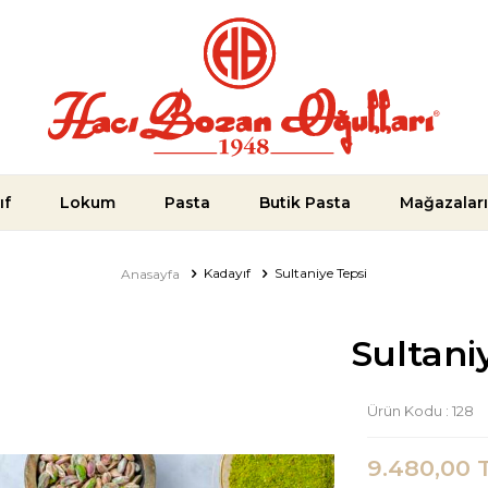
ıf
Lokum
Pasta
Butik Pasta
Mağazalar
Kadayıf
Sultaniye Tepsi
Anasayfa
Sultani
Ürün Kodu :
128
9.480,00
T