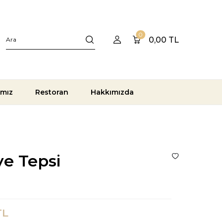
0
0,00
TL
ımız
Restoran
Hakkımızda
ye Tepsi
L