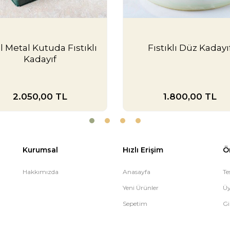
l Metal Kutuda Fıstıklı
Fıstıklı Düz Kadayı
Kadayıf
2.050,00
TL
1.800,00
TL
Kurumsal
Hızlı Erişim
Ö
Hakkımızda
Anasayfa
Te
Yeni Ürünler
Üy
Sepetim
Gi