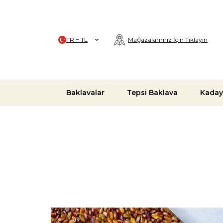
TR − TL
Mağazalarımız İçin Tıklayın
Baklavalar
Tepsi Baklava
Kaday