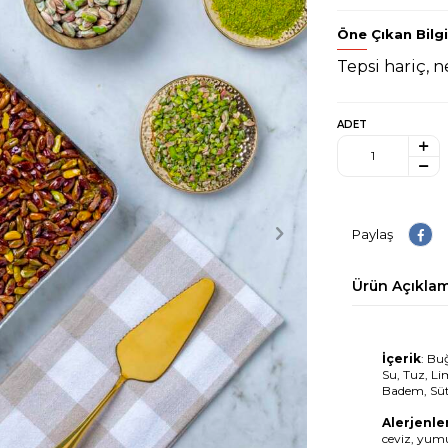
Öne Çıkan Bilgi
Tepsi hariç, n
ADET
Paylaş
Ürün Açıklam
İçerik
: Bu
Su, Tuz, Lim
Badem, Süt
Alerjenler
ceviz, yumu