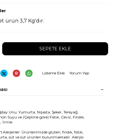
ler
et ürün 3,7 Kg'dır
.
SEPETE EKLE
Listeme Ekle
Yorum Yap
ası
ğday Unu, Yumurta, Nişasta, Şeker, Tereyağ,
on Suyu ve (Çeşitine göre) Fıstık, Ceviz, Fındık,
, İrmik
:
Alerjenler: Ürünlerimizde gluten, fındık, fıstık,
rta, süt ve süt ürünleri bulunmaktadır. Alerjisi