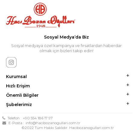
Sosyal Medya’da Biz
Sosyal medyaya özel kampanya ve fırsatlardan haberdar
olmak için bizleri takip edin!
Kurumsal
Hızlı Erişim
Önemli Bilgiler
Şubelerimiz
Telefon :
+90 554 186 17 97
E-Posta :
info@hacibozanogullari.com.tr
©2022 Tüm Hakkı Saklıdır. Hacibozanogullari.com.tr